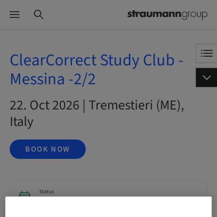
ClearCorrect Study Club -
Messina -2/2
22. Oct 2026 | Tremestieri (ME),
Italy
BOOK NOW
Status
bookable