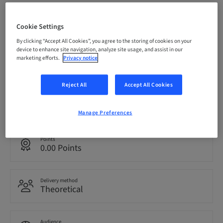
Registration deadline
10. Oct 2026 (UTC+1)
Cookie Settings
By clicking “Accept All Cookies”, you agree to the storing of cookies on your
device to enhance site navigation, analyze site usage, and assist in our
Price per Participant (local taxes apply)
marketing efforts.
Privacy notice
EUR 1200.00
Reject All
Accept All Cookies
Language
Italian
Manage Preferences
Points
0.00 Points
Delivery method
Theoretical
Audience