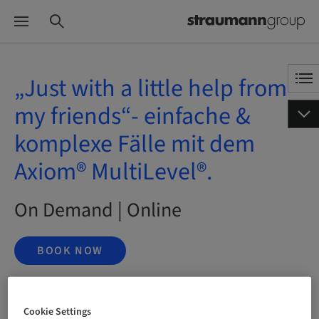
„Just with a little help from
my friends“- einfache &
komplexe Fälle mit dem
Axiom® MultiLevel®.
On Demand | Online
BOOK NOW
Cookie Settings
Status