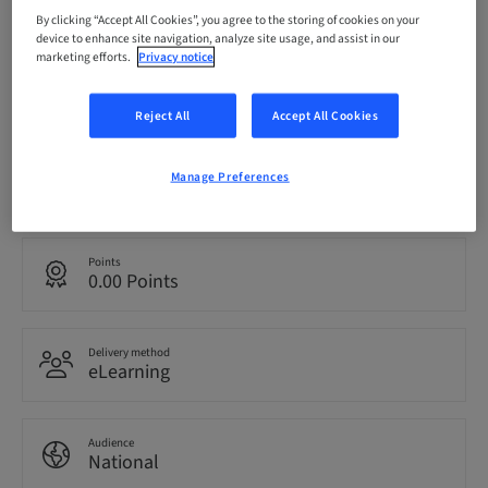
bookable
By clicking “Accept All Cookies”, you agree to the storing of cookies on your
device to enhance site navigation, analyze site usage, and assist in our
marketing efforts.
Privacy notice
Registration deadline
31. Dec 3000 (UTC+1)
Reject All
Accept All Cookies
Language
Manage Preferences
German
Points
0.00 Points
Delivery method
eLearning
Audience
National