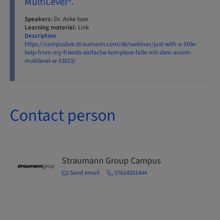
MultiLevel®.
Speakers:
Dr. Anke Isser
Learning material:
Link
Description
https://campuslive.straumann.com/de/webinar/just-with-a-little-
help-from-my-friends-einfache-komplexe-falle-mit-dem-axiom-
multilevel-w-53823/
Contact person
Straumann Group Campus
Send email
07614501444