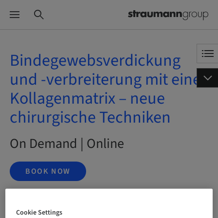
Bindegewebsverdickung
und -verbreiterung mit einer
Kollagenmatrix – neue
chirurgische Techniken
On Demand | Online
BOOK NOW
Cookie Settings
Status