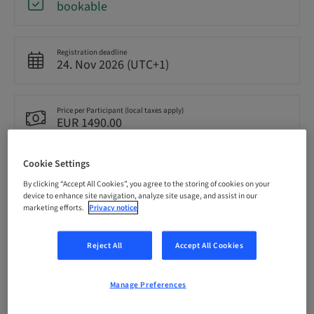
bookable
Registration deadline
24. Nov 2026 (UTC+1)
Price per Participant (local taxes apply)
EUR 1490.00
Cookie Settings
Language
French
By clicking “Accept All Cookies”, you agree to the storing of cookies on your
device to enhance site navigation, analyze site usage, and assist in our
marketing efforts.
Privacy notice
Points
7.00 Points
Reject All
Accept All Cookies
Manage Preferences
Delivery method
Theoretical