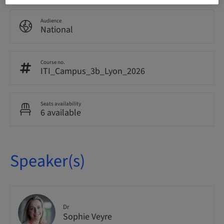
Audience
National
Course no.
ITI_Campus_3b_Lyon_2026
Seats availability
6 available
Speaker(s)
Dr
Sophie Veyre