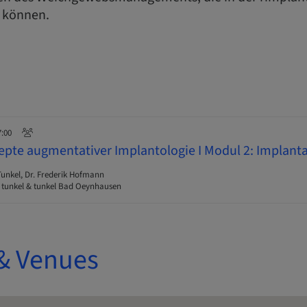
 können.
7:00
pte augmentativer Implantologie I Modul 2: Implant
unkel, Dr. Frederik Hofmann
 tunkel & tunkel Bad Oeynhausen
& Venues