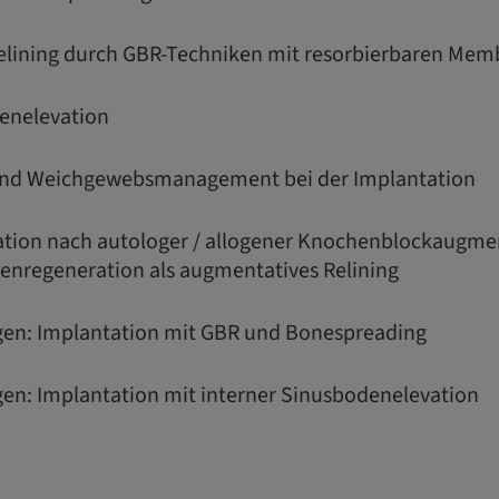
elining durch GBR-Techniken mit resorbierbaren Me
denelevation
 und Weichgewebsmanagement bei der Implantation
tation nach autologer / allogener Knochenblockaugme
enregeneration als augmentatives Relining
gen: Implantation mit GBR und Bonespreading
gen: Implantation mit interner Sinusbodenelevation