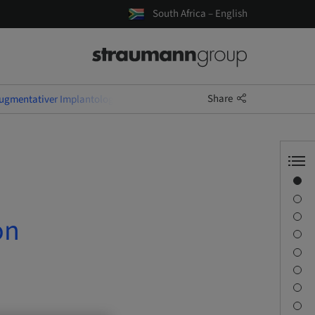
South Africa – English
Share
gmentativer Implantologie I Modul 2: Implantation
Overview
Speaker(s)
Description
on
Learning objectives
Sessions
Journey & Venues
Contact person
Downloads