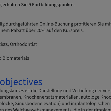
g erhalten Sie 9 Fortbildungspunkte.
ndig durchgeführten Online-Buchung profitieren Sie m
inem Rabatt über 20% auf den Kurspreis.
ists, Orthodontist
:
Biomaterials
objectives
ldungskurses ist die Darstellung und Vertiefung der ve
embranen, Knochenersatzmaterialien, autologe Knoc
löcke, Sinusbodenelevation) und implantologischen 
en des Weichgewebsmanagements, die in der rimplant