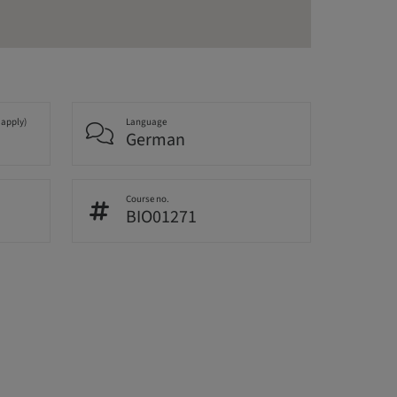
 apply)
Language
German
Course no.
BIO01271