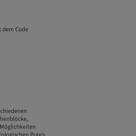
it dem Code
rschiedenen
henblöcke,
Möglichkeiten
ologischen Praxis