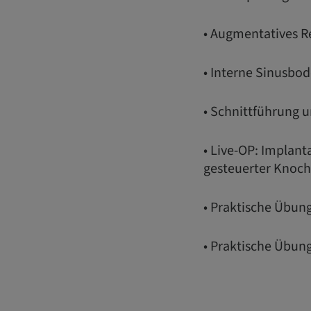
• Augmentatives R
• Interne Sinusbo
• Schnittführung
• Live-OP: Implan
gesteuerter Knoch
• Praktische Übun
• Praktische Übun