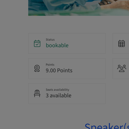
Status
bookable
Points
9.00 Points
Seats availability
3 available
Speaker(