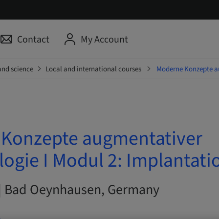
Contact
My Account
and science
Local and international courses
Moderne Konzepte au
Konzepte augmentativer
ogie I Modul 2: Implantati
 | Bad Oeynhausen, Germany