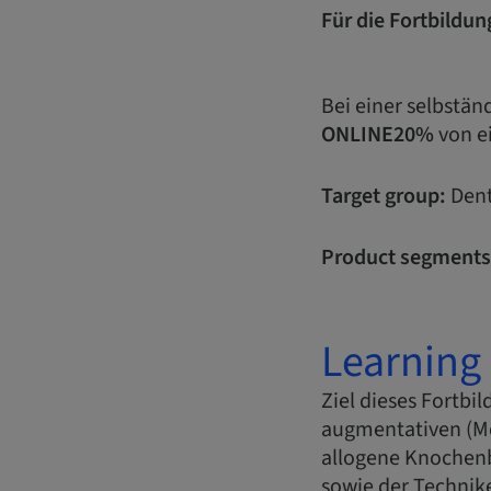
Für die Fortbildun
Bei einer selbstä
ONLINE20%
von e
Target group:
Dent
Product segments
Learning 
Ziel dieses Fortbi
augmentativen (M
allogene Knochenb
sowie der Technik