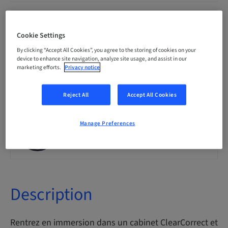
Seats availability
15 available
Cookie Settings
By clicking “Accept All Cookies”, you agree to the storing of cookies on your
device to enhance site navigation, analyze site usage, and assist in our
marketing efforts.
Privacy notice
Speaker(s)
Reject All
Accept All Cookies
Manage Preferences
Dr. med. dent
Otayba Y. Mahmoud
Description
Rentrez en immersion dans un cabinet ClearCorrect et