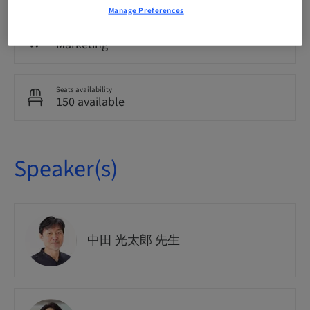
Manage Preferences
Course no.
Marketing
Seats availability
150 available
Speaker(s)
中田 光太郎 先生