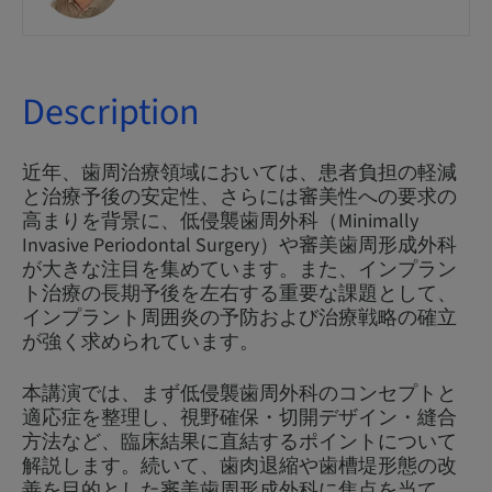
Description
近年、歯周治療領域においては、患者負担の軽減
と治療予後の安定性、さらには審美性への要求の
高まりを背景に、低侵襲歯周外科（Minimally
Invasive Periodontal Surgery）や審美歯周形成外科
が大きな注目を集めています。また、インプラン
ト治療の長期予後を左右する重要な課題として、
インプラント周囲炎の予防および治療戦略の確立
が強く求められています。
本講演では、まず低侵襲歯周外科のコンセプトと
適応症を整理し、視野確保・切開デザイン・縫合
方法など、臨床結果に直結するポイントについて
解説します。続いて、歯肉退縮や歯槽堤形態の改
善を目的とした審美歯周形成外科に焦点を当て、