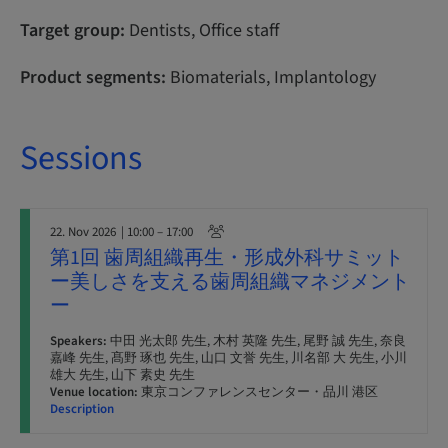
Target group:
Dentists, Office staff
Product segments:
Biomaterials, Implantology
Sessions
22. Nov 2026
| 10:00 – 17:00
第1回 歯周組織再生・形成外科サミット
ー美しさを支える歯周組織マネジメント
ー
Speakers:
中田 光太郎 先生, 木村 英隆 先生, 尾野 誠 先生, 奈良
嘉峰 先生, 髙野 琢也 先生, 山口 文誉 先生, 川名部 大 先生, 小川
雄大 先生, 山下 素史 先生
Venue location:
東京コンファレンスセンター・品川 港区
Description