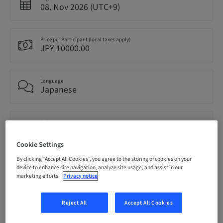
08. Nov 2026 (UTC+9)
Price per Participant (local taxes apply)
JPY 10000.00
Language
Japanese
Points
0.00 Points
Cookie Settings
By clicking “Accept All Cookies”, you agree to the storing of cookies on your
Delivery method
device to enhance site navigation, analyze site usage, and assist in our
Event
marketing efforts.
Privacy notice
Reject All
Accept All Cookies
Audience
National