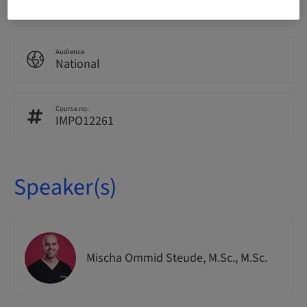
In-patient Surgery
Audience
National
Course no.
IMPO12261
Speaker(s)
Mischa Ommid Steude, M.Sc., M.Sc.