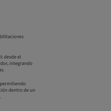
bilitaciones
l: desde el
ador, integrando
as.
, permitiendo
ción dentro de un
.