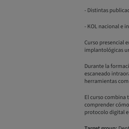
- Distintas publi
- KOL nacional e i
Curso presencial e
implantológicas un
Durante la formaci
escaneado intraora
herramientas como
El curso combina t
comprender cómo co
protocolo digital e
Target group:
Dent