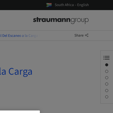
South Africa – English
Share
l Del Escaneo a la Carga Inmediata
Overview
la Carga
Description
Learning objectives
Sessions
Journey & Venues
Contact person