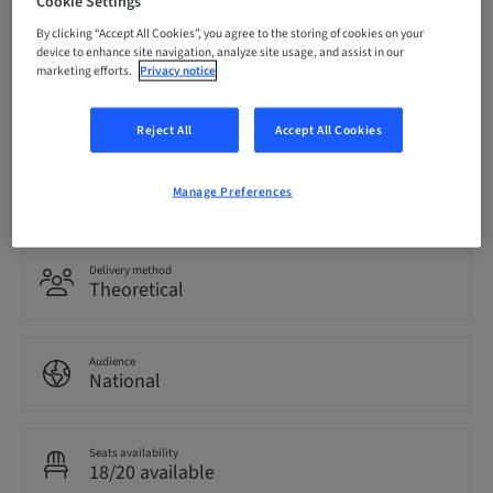
Cookie Settings
24. Oct 2026 (UTC+1)
By clicking “Accept All Cookies”, you agree to the storing of cookies on your
device to enhance site navigation, analyze site usage, and assist in our
marketing efforts.
Privacy notice
Language
Italian
Reject All
Accept All Cookies
Points
Manage Preferences
0.00 Points
Delivery method
Theoretical
Audience
National
Seats availability
18/20 available