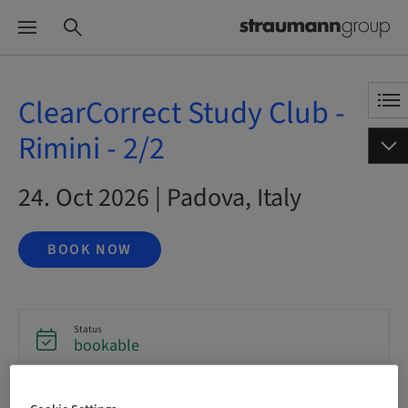
ClearCorrect Study Club -
Rimini - 2/2
24. Oct 2026 | Padova, Italy
BOOK NOW
Status
bookable
Registration deadline