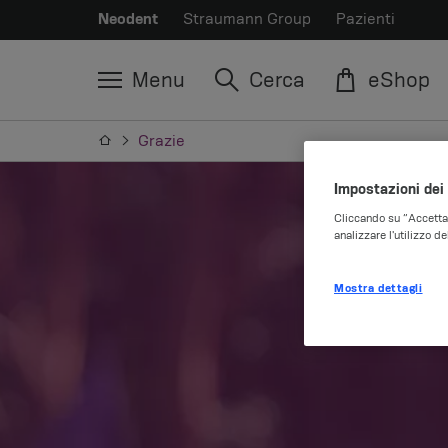
Neodent
Straumann Group
Pazienti
Menu
Cerca
eShop
Grazie
Impostazioni dei
Cliccando su “Accetta t
analizzare l'utilizzo de
Mostra dettagli