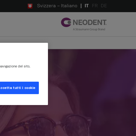
Svizzera – Italiano
IT
FR
DE
navigazione del sito,
ccetta tutti i cookie