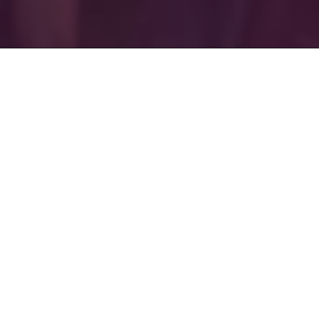
Neodent
Prodotti e soluzioni
La nostra storia
Sistemi implantari
Carriera
Un sorriso per tutti
Sedi in tutto il mondo
Concetti di trattamento
Straumann Group
Prestazioni digitali
Regenerative Solutions
© 2026 Institut Straumann AG