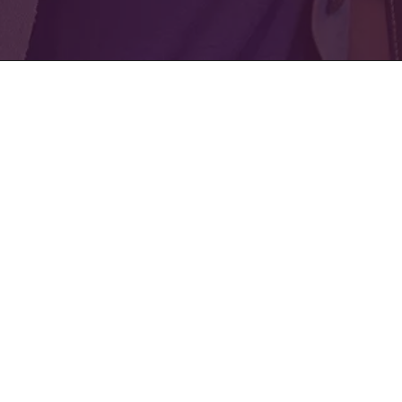
ownload Center
taloghi
cumenti
deo
rtificati ISO, CE e MDR
ativa sulla privacy
Avvertenza legale
Mostra dettagli