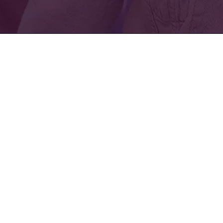
Formazione ed eventi
Servizi
D
Eventi
Servizi per i clienti
Ca
Webinar
Garanzia a vita
Do
Corsi brevi
Istruzioni per l’uso
Vi
Evidenza clinica e ricerca
Ce
ILAPEO | Corsi certificati
Neodent
Imprint
Inform