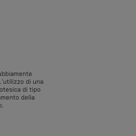
ndubbiamente
L’utilizzo di una
tesica di tipo
amento della
o.