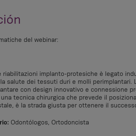
ción
atiche del webinar:
e riabilitazioni implanto-protesiche è legato i
lla salute dei tessuti duri e molli perimplantari. 
lantare con design innovativo e connessione pro
 una tecnica chirurgica che prevede il posizion
stale, è la strada giusta per ottenere il success
io:
Odontólogos, Ortodoncista