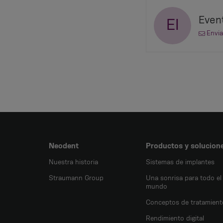
Event
EI
Envia
Neodent
Productos y solucion
Nuestra historia
Sistemas de implantes
Straumann Group
Una sonrisa para todo el
mundo
Conceptos de tratamient
Rendimiento digital