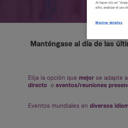
Al hacer clic en “Acep
sitio, analizar el uso
Mostrar detalles
Manténgase al día de las últ
Elija la opción que
mejor
se adapte a
directo
o
eventos/reuniones presenc
Eventos mundiales en
diversos idio