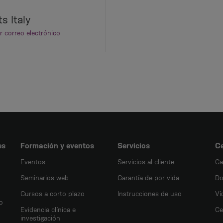
s Italy
r correo electrónico
es
Formación y eventos
Servicios
Ce
Eventos
Servicios al cliente
Ca
Seminarios web
Garantía de por vida
Do
Cursos a corto plazo
Instrucciones de uso
Ví
o
Evidencia clínica e
Ce
investigación