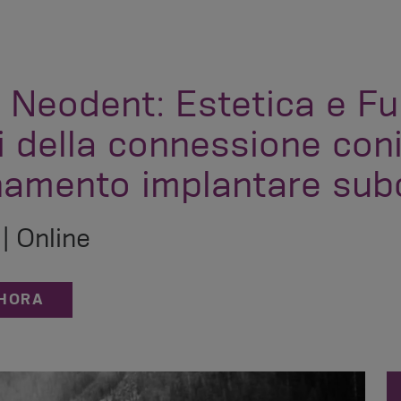
 Neodent: Estetica e Fu
 della connessione coni
namento implantare sub
| Online
AHORA