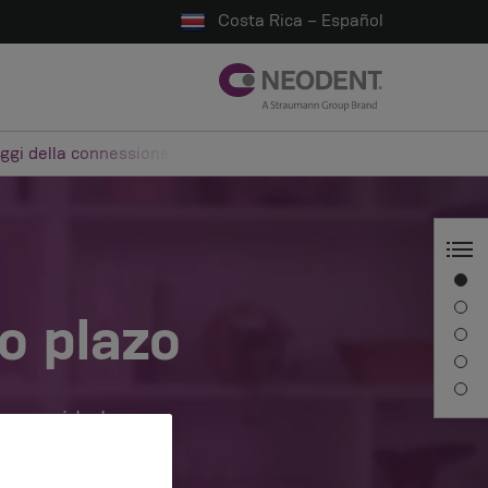
Costa Rica – Español
ggi della connessione conica e del posizionamento implantare
Visión general
Información del ponente
o plazo
Descripción
Sesiones
Persona de contacto
s necesidades