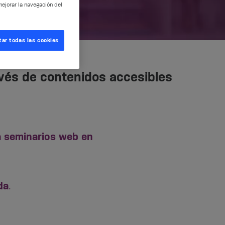
mejorar la navegación del
ar todas las cookies
avés de contenidos accesibles
a seminarios web en
da
.