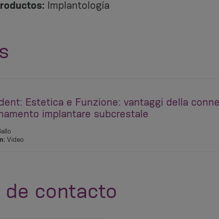
roductos:
Implantología
s
ent: Estetica e Funzione: vantaggi della conn
onamento implantare subcrestale
allo
n:
Video
 de contacto