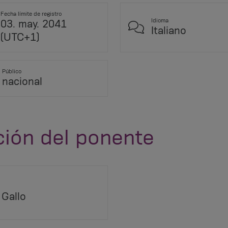
Fecha límite de registro
Idioma
03. may. 2041
Italiano
(UTC+1)
Público
nacional
ción del ponente
 Gallo