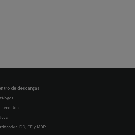
ntro de descargas
tálogos
cumentos
deos
rtificados ISO, CE y MDR