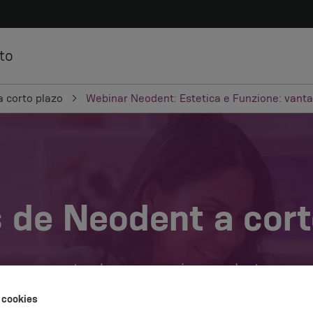
to
a corto plazo
Webinar Neodent: Estetica e Funzione: vanta
 de Neodent a cort
curso a corto plazo que mejor se adapte a su
 cookies