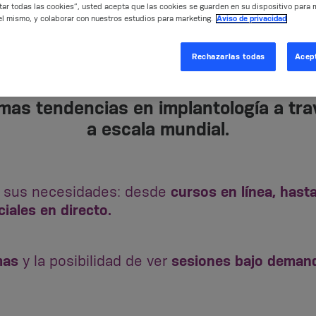
tar todas las cookies”, usted acepta que las cookies se guarden en su dispositivo para 
 del mismo, y colaborar con nuestros estudios para marketing.
Aviso de privacidad
Rechazarlas todas
Acept
imas tendencias en implantología a tr
a escala mundial.
 sus necesidades: desde
cursos en línea, hast
iales en directo.
mas
y la posibilidad de ver
sesiones bajo deman