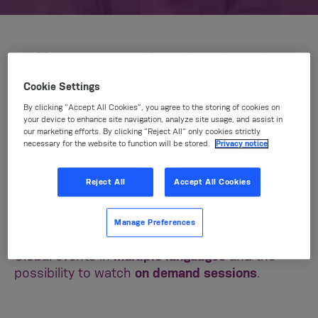
Keep yourself updated to the
latest Implantology trends
Cookie Settings
through worldwide accessible
By clicking “Accept All Cookies”, you agree to the storing of cookies on
contents.
your device to enhance site navigation, analyze site usage, and assist in
our marketing efforts. By clicking “Reject All” only cookies strictly
necessary for the website to function will be stored.
Privacy notice
Choose the option that suits you
better
,
Reject All
Accept All Cookies
from
online courses, live webinars
or
live in-
person events/meetings
.
Manage Preferences
Global events in
multiple languages
and the
possibility to watch
on demand sessions
.