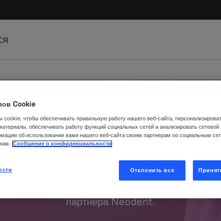
ся
ов Cookie
 cookie, чтобы обеспечивать правильную работу нашего веб-сайта, персонализирова
материалы, обеспечивать работу функций социальных сетей и анализировать сетевой
мацию об использовании вами нашего веб-сайта своим партнерам по социальным сет
мам.
Сообщение о конфиденциальности
Курсы
ости
Отклонить все
Принят
енствуйте свои навыки по работе с дентальным
партнера Neodent.