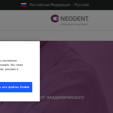
Российская Федерация – Русский
ть рекламные
 трафик. Мы также
ям, рекламе и
ь все файлы Cookie
и имплантатами от академического