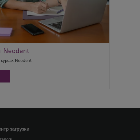
ы Neodent
 курсах Neodent
Е
нтр загрузки
талоги