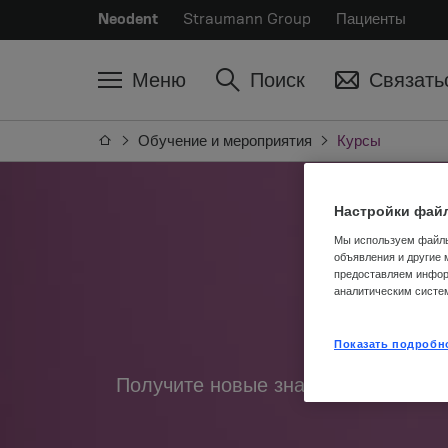
Neodent
Straumann Group
Пациенты
Меню
Поиск
Связать
Обучение и мероприятия
Курсы
Настройки файл
Мы используем файлы
объявления и другие 
предоставляем инфор
аналитическим систе
Показать подробн
Получите новые знания и усоверш