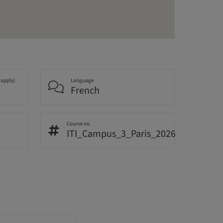
 apply)
Language
French
Course no.
ITI_Campus_3_Paris_2026