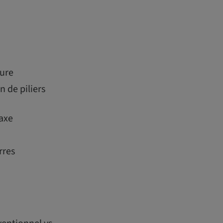
ture
n de piliers
’axe
rres