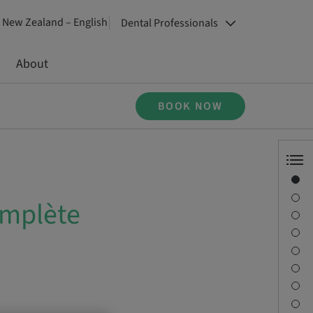
New Zealand – English
Dental Professionals
About
BOOK NOW
Overview
Speaker(s)
omplète
Description
Learning objectives
Sessions
Journey & Venues
Contact person
Downloads