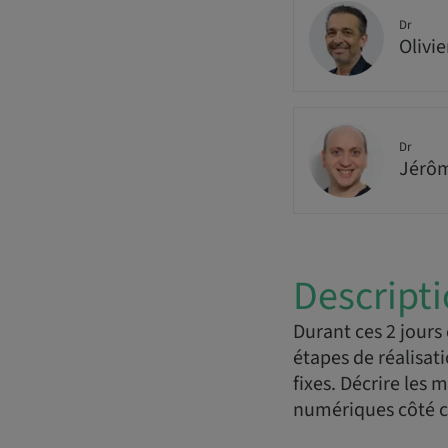
Dr
Olivi
Dr
Jérôm
Descript
Durant ces 2 jours 
étapes de réalisat
fixes. Décrire les 
numériques côté ca