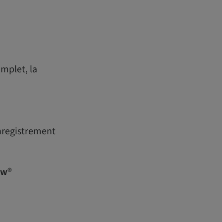
mplet, la
enregistrement
aw®