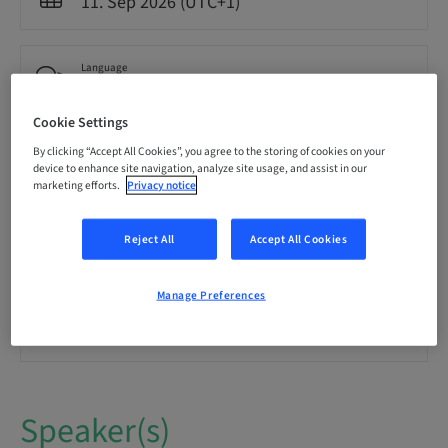
11. Sep 2026 (UTC+1)
Language
Spanish
Cookie Settings
By clicking “Accept All Cookies”, you agree to the storing of cookies on your
Points
0.00 Points
device to enhance site navigation, analyze site usage, and assist in our
marketing efforts.
Privacy notice
Delivery method
Reject All
Accept All Cookies
Theoretical
Manage Preferences
Audience
National
Speaker(s)