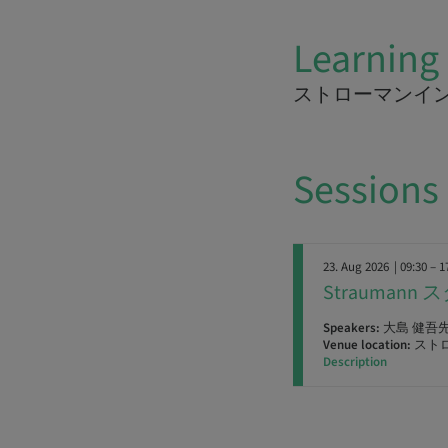
Learning 
ストローマンイ
Sessions
23. Aug 2026
| 09:30 – 1
Strauman
Speakers:
大島 健吾
Venue location:
スト
Description