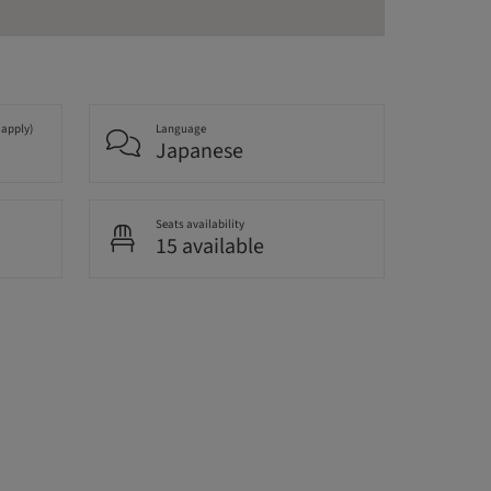
 apply)
Language
Japanese
Seats availability
15 available