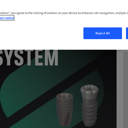
Cookies”, you agree to the storing of cookies on your device to enhance site navigation, analyze s
acy notice
Reject All