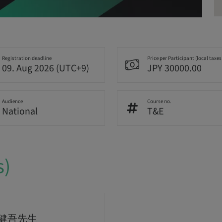
Registration deadline
Price per Participant (local taxes
09. Aug 2026 (UTC+9)
JPY 30000.00
Audience
Course no.
National
T&E
s)
 健吾先生