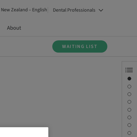
New Zealand – English
Dental Professionals
About
WAITING LIST
Overview
Speaker(s)
Description
Learning objectives
Sessions
Journey & Venues
Contact person
Downloads