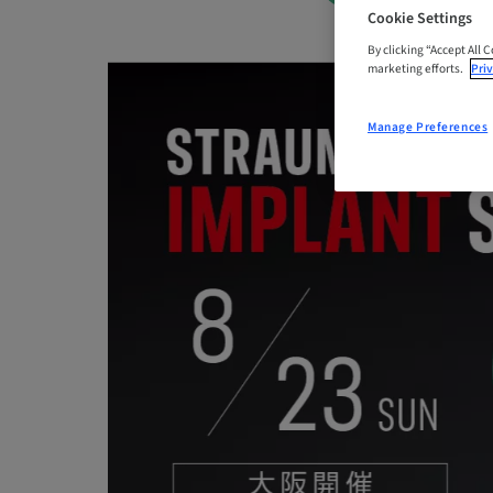
Cookie Settings
By clicking “Accept All 
marketing efforts.
Priv
Manage Preferences