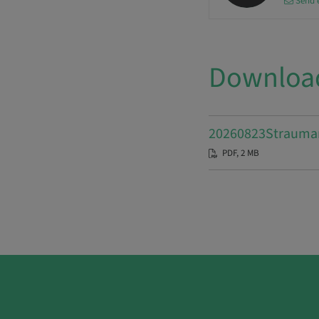
Send 
Downloa
20260823Str
PDF, 2 MB