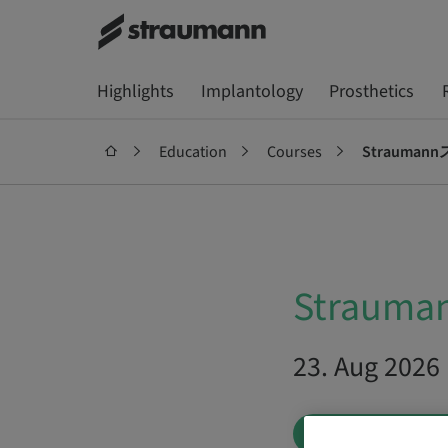
Highlights
Implantology
Prosthetics
Education
Courses
Strauma
Strau
23. Aug 202
WAITING LIST