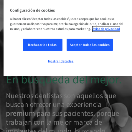
Configuración de cookies
Al hacer clic en “Aceptar todas las cookies”, usted acepta que las cookies se
guarden en su dispositivo para mejorar la navegación del sitio, analizar el uso del
mismo, y colaborar con nuestros estudios para marketing.
Aviso de privacidad
Rechazarlas todas
Aceptar todas las cookies
Mostrar detalles
En búsqueda del mejor.
Nuestros dentistas son aquellos que
buscan ofrecer una experiencia
premium
para sus pacientes, porque
trabajan con la mejor marca de
implantes del mundo, buscando