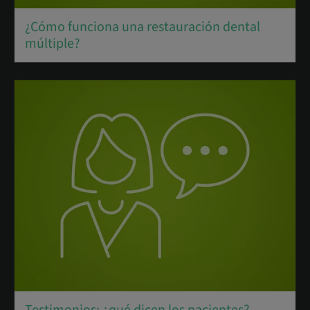
¿Cómo funciona una restauración dental
múltiple?
Testimonios: ¿qué dicen los pacientes?