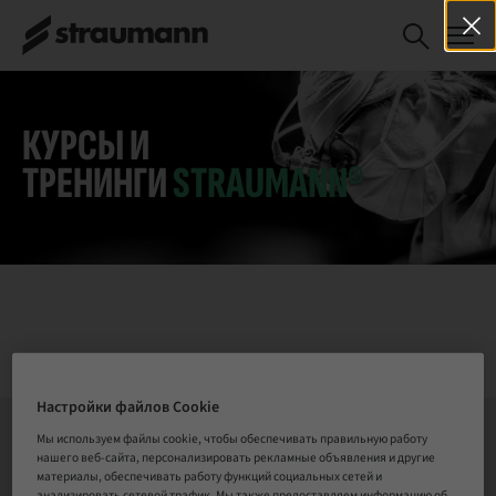
Straumann®
ЗАРЕГИСТРИРОВАТЬСЯ
SMART -
СЕЙЧАС
Grundkurs i
implantatkirurgi
för assisterande
КУРСЫ И
personal 27 - 29
ТРЕНИНГИ
STRAUMANN®
augusti 2026 i
Stockholm
Настройки файлов Cookie
Мы используем файлы cookie, чтобы обеспечивать правильную работу
нашего веб-сайта, персонализировать рекламные объявления и другие
СВЯЗАТЬСЯ С НАМИ
материалы, обеспечивать работу функций социальных сетей и
анализировать сетевой трафик. Мы также предоставляем информацию об