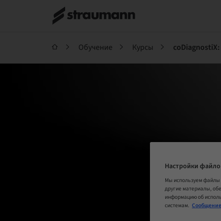
Обучение
Курсы
coDiagnostiX:
Настройки файло
Мы используем файлы 
другие материалы, об
информацию об исполь
системам.
Сообщение