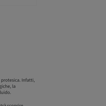
rotesica. Infatti,
giche, la
luido.
potrà scoprire