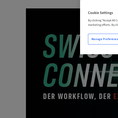
Cookie Settings
By clicking “Accept All 
marketing efforts. By cli
Manage Preferenc