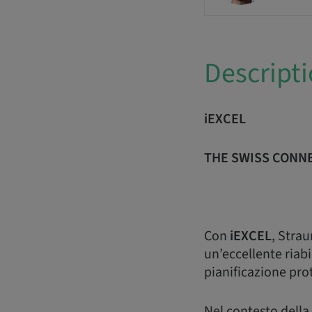
Descript
iEXCEL
THE SWISS CONNE
Con
iEXCEL
, Strau
un’eccellente riabi
pianificazione prot
Nel contesto della