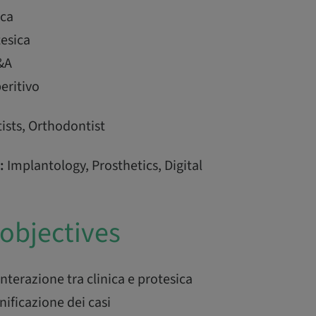
ica
tesica
&A
eritivo
ists, Orthodontist
:
Implantology, Prosthetics, Digital
objectives
terazione tra clinica e protesica
nificazione dei casi