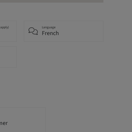
 apply)
Language
French
mer