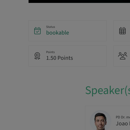
Status
bookable
Points
1.50 Points
Speaker(
PD Dr. m
Joao 