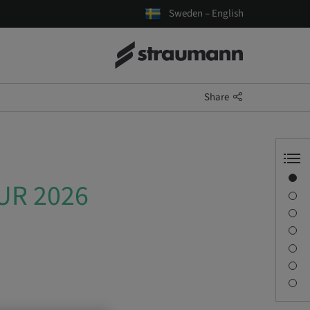
Sweden – English
Share
Overview
UR 2026
Speaker(s)
Description
Learning objectives
Sessions
Journey & Venues
Contact person