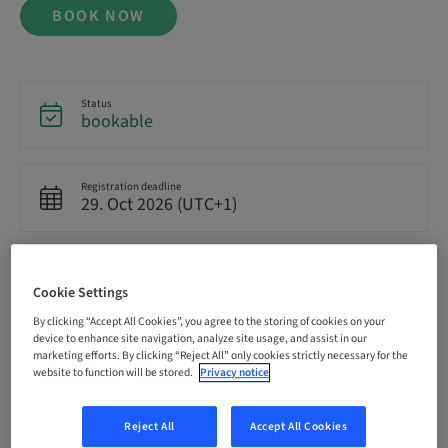
BOOK NOW
Status
bookable
Registration deadline
29. Oct 2026 (UTC+1)
Price per Participant (local taxes apply)
EUR 3950.00
Cookie Settings
By clicking “Accept All Cookies”, you agree to the storing of cookies on your
device to enhance site navigation, analyze site usage, and assist in our
Language
marketing efforts. By clicking “Reject All” only cookies strictly necessary for the
German
website to function will be stored.
Privacy notice
Reject All
Accept All Cookies
Points