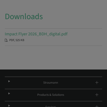
Downloads
Impact Flyer 2026_BDH_digital.pdf
PDF, 525 KB
Straumann
Products & Solutions