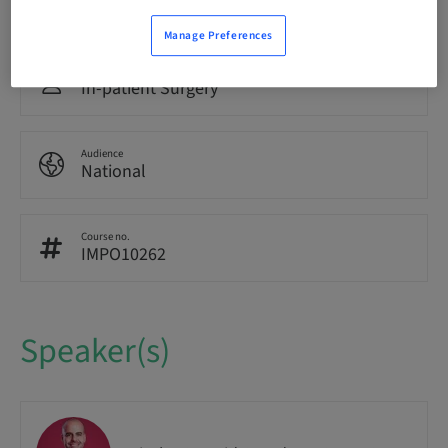
25.00 Points
Manage Preferences
Delivery method
In-patient Surgery
Audience
National
Course no.
IMPO10262
Speaker(s)