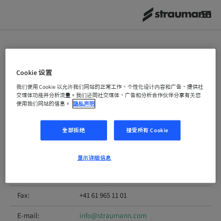
出版說明
Cookie 设置
我们使用 Cookie 以允许我们网站的正常工作、个性化设计内容和广告、提供社
規劃和實施：
交媒体功能并分析流量。我们还同社交媒体、广告和分析合作伙伴分享有关您
使用我们网站的信息。
隐私声明
Institut Straumann AG
Postfach
全部拒绝
接受所有 Cookie
4002 Basel
Switzerland
显示详细信息
Phone:
+41 61 965 11 11
Fax:
+41 61 965 11 01
E-mail:
info@straumann.com