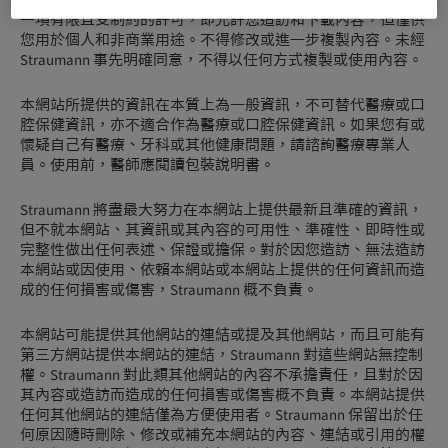
制，受到國際版權和智慧財產權法的保護。Straumann 授予您
一項有限且受制約的許可，即允許您造訪和下載內容，但僅供
您用於個人和非商業用途。不得修改或進一步複製內容。未經
Straumann 事先明確同意，不得以任何方式複製或使用內容。
本網站所提供的資訊在本質上為一般資訊，不可替代醫療或口
腔保健資訊，亦不適合作為醫療或口腔保健資訊。如果您有或
懷疑自己有醫療、牙科或其他健康問題，請諮詢醫療專業人
員。使用前，醫師應閱讀包裝說明書。
Straumann 將盡最大努力在本網站上提供最新且準確的資訊，
但不就本網站、其資訊或其內容的可用性、準確性、即時性或
完整性做出任何表述、保證或擔保。對於因您造訪、無法造訪
本網站或因使用、依賴本網站或本網站上提供的任何資訊而造
成的任何損害或傷害，Straumann 概不負責。
本網站可能提供其他網站的連結或提及其他網站，而且可能有
第三方網站提供本網站的連結，Straumann 對這些網站無控制
權。Straumann 對此類其他網站的內容不承擔責任，且對於因
其內容或造訪而造成的任何損害或傷害概不負責。本網站提供
任何其他網站的連結僅為方便使用者。Straumann 保留出於任
何原因隨時刪除、修改或補充本網站的內容、連結或引用的權