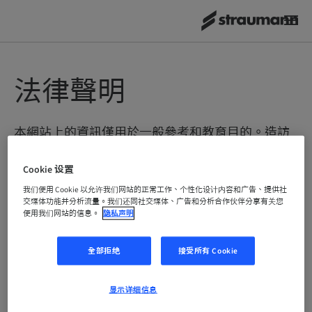
法律聲明
本網站上的資訊僅用於一般參考和教育目的。造訪
或使用本網站之前，請仔細閱讀和審查這些使用條
款。造訪或使用本網站即意味著您確認您已經閱
Cookie 设置
讀、理解並同意本使用協議條款。如果您不同意這
我们使用 Cookie 以允许我们网站的正常工作、个性化设计内容和广告、提供社
些使用條款，則您不能造訪或使用本網站。
交媒体功能并分析流量。我们还同社交媒体、广告和分析合作伙伴分享有关您
使用我们网站的信息。
隐私声明
使用條款
全部拒绝
接受所有 Cookie
本網站的所有內容和本網站上使用的軟體由 Institut Straumann
显示详细信息
AG 及其附屬公司（下稱「Straumann」）或其供應商擁有或控