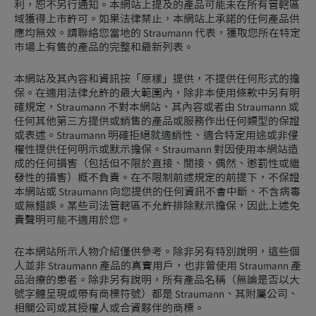
利，恕不另行通知。本網站上提及的產品可能未在所有管轄區
域獲得上市許可。如果法律禁止，本網站上承諾的任何產品供
應均無效。請聯絡您當地的 Straumann 代表，獲取您所在特定
市場上有售的產品的完整和最新列表。
本網站及其內容和資訊按「原樣」提供，不提供任何形式的擔
保。在適用法律允許的最大範圍內，除非本使用條款中另有明
確規定，Straumann 不對本網站、其內容或者由 Straumann 或
任何其他第三方提供或銷售的產品或服務作出任何類型的保證
或表述。Straumann 明確拒絕就適銷性、適合特定用途或非侵
權性提供任何明示或默示擔保。Straumann 對因使用本網站造
成的任何損害（包括但不限於直接、間接、偶然、懲罰性或繼
發性的損害）概不負責。在不限制前述規定的前提下，不保證
本網站或 Straumann 向您提供的任何資訊不會中斷、不含病毒
或無錯誤。某些司法管轄區不允許排除默示擔保，因此上述免
責聲明可能不適用於您。
在本網站所示人物介紹僅供參考。除非另有特別說明，這些個
人並非 Straumann 產品的真實用戶，也非曾使用 Straumann 產
品治療的患者。除非另有說明，所有產品名稱（無論是否以大
號字體呈現或帶有商標符號）都是 Straumann、其附屬公司、
相關公司或其授權人或合資夥伴的商標。