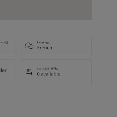
 apply)
Language
French
Seats availability
ller
0 available