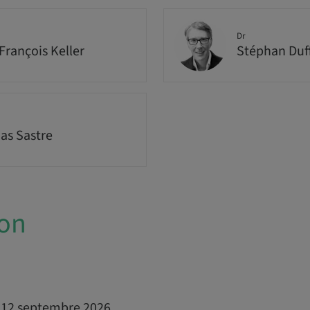
Dr
François Keller
Stéphan Duf
s Sastre
ion
t 12 septembre 2026