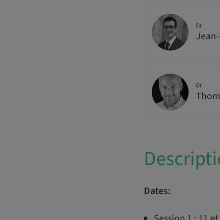
Dr
Jean-
Dr
Thoma
Descript
Dates:
Session 1 : 11 e