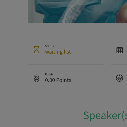
Status
waiting list
Points
0.00 Points
Speaker(