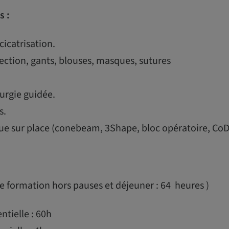
s :
cicatrisation.
ction, gants, blouses, masques, sutures
urgie guidée.
s.
ue sur place (conebeam, 3Shape, bloc opératoire, CoD
 formation hors pauses et déjeuner : 64 heures )
tielle : 60h