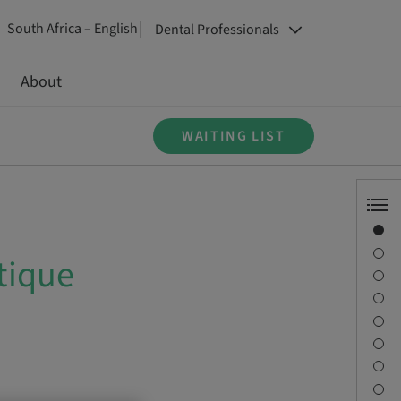
South Africa – English
Dental Professionals
About
WAITING LIST
Overview
Speaker(s)
tique
Description
Learning objectives
Sessions
Journey & Venues
Contact person
Downloads