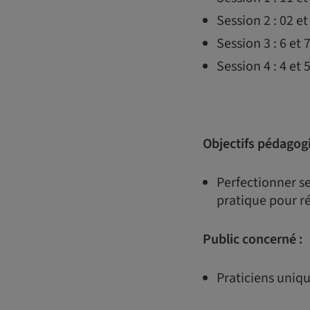
Session 2 : 02 e
Session 3 : 6 et
Session 4 : 4 et
Objectifs pédagog
Perfectionner se
pratique pour ré
Public concerné :
Praticiens uniq