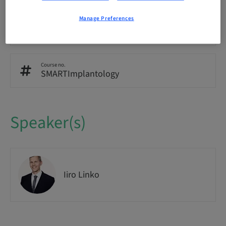
Manage Preferences
Audience
National
Course no.
SMARTImplantology
Speaker(s)
Iiro Linko