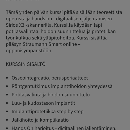
Tämä yhden päivän kurssi pitää sisällään teoreettista
opetusta ja hands on –digitaalisen jäljentämisen
Sirios X3 -skannerilla. Kurssilla käydään läpi
potilasvalintaa, hoidon suunnittelua ja protetiikan
työnkulkua sekä ylläpitohoitoa. Kurssi sisältää
pääsyn Straumann Smart online –
oppimisympäristöön.
KURSSIN SISÄLTÖ
Osseointegraatio, perusperiaatteet
Röntgentutkimus implanttihoidon yhteydessä
Potilasvalinta ja hoidon suunnittelu
Luu- ja kudostason implantit
Implanttiprotetiikka step by step
Jälkihoito ja komplikaatio
Hands On harjoitus - digitaalinen jäljentäminen.