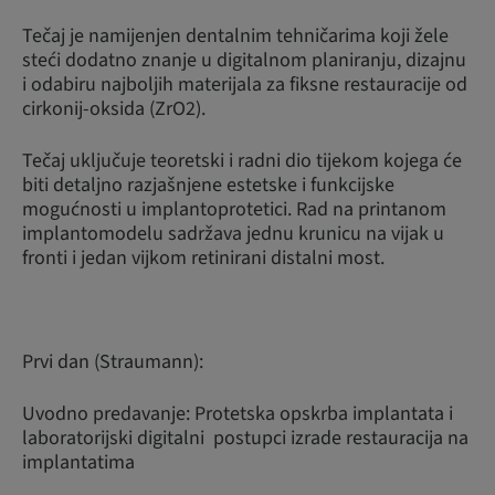
Tečaj je namijenjen dentalnim tehničarima koji žele
steći dodatno znanje u digitalnom planiranju, dizajnu
i odabiru najboljih materijala za fiksne restauracije od
cirkonij-oksida (ZrO2).
Tečaj uključuje teoretski i radni dio tijekom kojega će
biti detaljno razjašnjene estetske i funkcijske
mogućnosti u implantoprotetici. Rad na printanom
implantomodelu sadržava jednu krunicu na vijak u
fronti i jedan vijkom retinirani distalni most.
Prvi dan (Straumann):
Uvodno predavanje: Protetska opskrba implantata i
laboratorijski digitalni postupci izrade restauracija na
implantatima