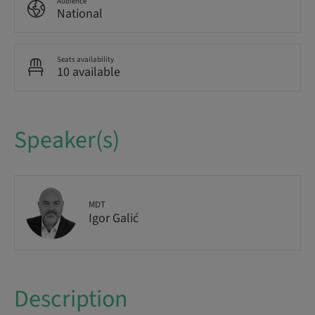
Audience
National
Seats availability
10 available
Speaker(s)
MDT
Igor Galić
Description