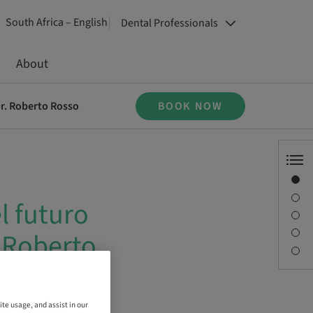
South Africa – English
Dental Professionals
About
 Dr. Roberto Rosso
BOOK NOW
Overview
Speaker(s)
el futuro
Description
Sessions
. Roberto
Contact person
ite usage, and assist in our