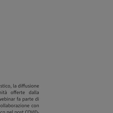
stico, la diffusione
ità offerte dalla
ebinar fa parte di
collaborazione con
ico nel post COVID-