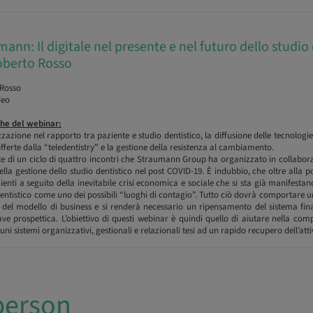
nn: Il digitale nel presente e nel futuro dello studio 
Roberto Rosso
 Rosso
deo
he del webinar:
zzazione nel rapporto tra paziente e studio dentistico, la diffusione delle tecnologie
offerte dalla “teledentistry” e la gestione della resistenza al cambiamento.
e di un ciclo di quattro incontri che Straumann Group ha organizzato in collabo
lla gestione dello studio dentistico nel post COVID-19. È indubbio, che oltre alla p
enti a seguito della inevitabile crisi economica e sociale che si sta già manifestan
dentistico come uno dei possibili “luoghi di contagio”. Tutto ciò dovrà comportare u
 del modello di business e si renderà necessario un ripensamento del sistema finan
ave prospettica. L’obiettivo di questi webinar è quindi quello di aiutare nella c
ni sistemi organizzativi, gestionali e relazionali tesi ad un rapido recupero dell’atti
person