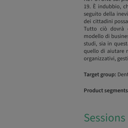
19. È indubbio, ch
seguito della inev
dei cittadini poss
Tutto ciò dovrà 
modello di busines
studi, sia in ques
quello di aiutare
organizzativi, gest
Target group:
Dent
Product segments
Sessions