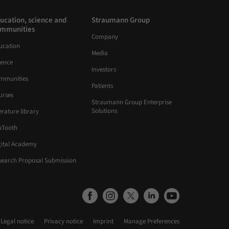
ucation, science and
Straumann Group
mmunities
Company
ucation
Media
ience
Investors
mmunities
Patients
urses
Straumann Group Enterprise
Solutions
erature library
uTooth
gital Academy
search Proposal Submission
Legal notice
Privacy notice
Imprint
Manage Preferences