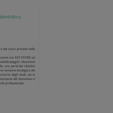
dentistico.
 e dei nuovi processi nello
razione con KEY-STONE sul
ossibile peggior situazione
do, una parte dei cittadini
na revisione strategica del
ziario degli studi, sia in
omprensione del fenomeno e
vità professionale.