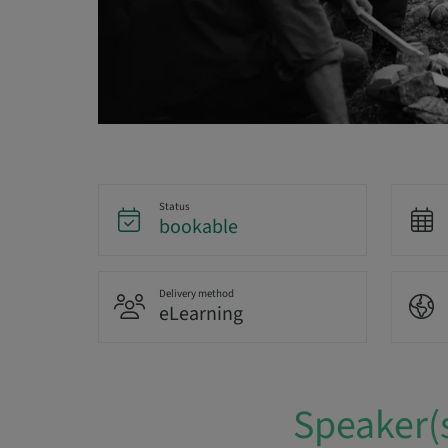
Status
bookable
Delivery method
eLearning
Speaker(