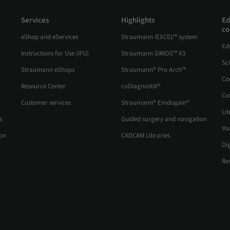
Services
Highlights
Ed
co
eShop and eServices
Straumann iEXCEL™ system
Ed
Instructions for Use (IFU)
Straumann SIRIOS™ X3
Sc
Straumann eShops
Straumann® Pro Arch™
Co
Resource Center
coDiagnostiX®
Co
Customer services
Straumann® Emdogain®
Lit
s
Guided surgery and navigation
Yo
ion
CADCAM Libraries
Di
Re