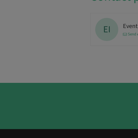
Events
EI
Send 