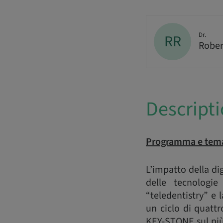
Dr.
RR
Rober
Descript
Programma e tema
L’impatto della dig
delle tecnologie
“teledentistry” e
un ciclo di quatt
KEY-STONE sul più 