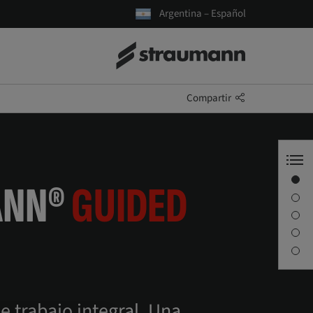
Argentina – Español
Compartir
Cirugía guiada
ANN®
GUIDED
Características y ventajas
Productos
Folletos y vídeos
Contacto
e trabajo integral. Una