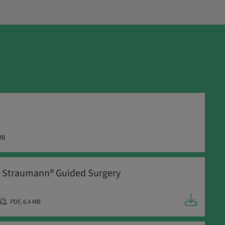
MB
a Straumann® Guided Surgery
5
PDF
,
6.4 MB