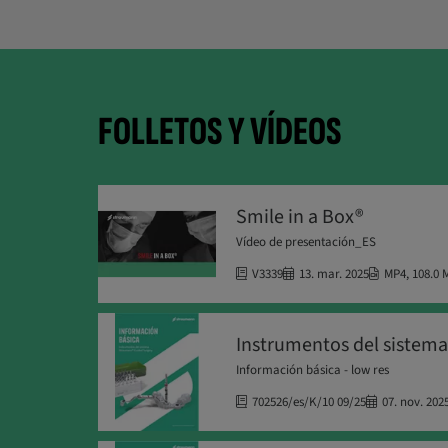
FOLLETOS Y VÍDEOS
Smile in a Box®
Vídeo de presentación_ES
V3339
13. mar. 2025
MP4
,
108.0 
Instrumentos del sistem
Información básica - low res
702526/es/K/10 09/25
07. nov. 202