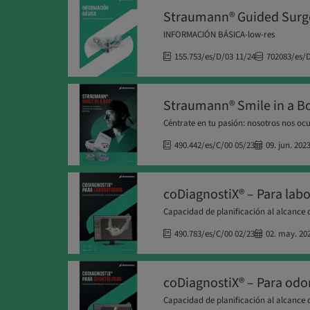
Straumann® Guided Surger
INFORMACIÓN BÁSICA-low-res
155.753/es/D/03 11/24
702083/es/D
Straumann® Smile in a B
Céntrate en tu pasión: nosotros nos oc
490.442/es/C/00 05/23
09. jun. 202
coDiagnostiX® – Para labo
Capacidad de planificación al alcance 
490.783/es/C/00 02/23
02. may. 20
coDiagnostiX® – Para odo
Capacidad de planificación al alcance 