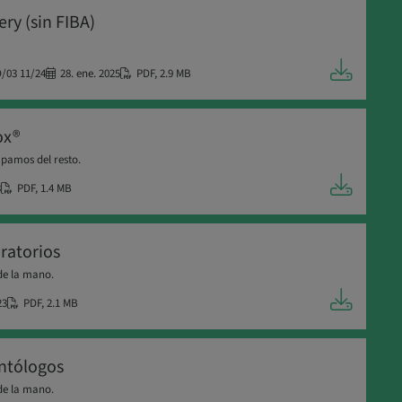
y (sin FIBA)
/03 11/24
28. ene. 2025
PDF
,
2.9 MB
ox®
upamos del resto.
3
PDF
,
1.4 MB
ratorios
de la mano.
23
PDF
,
2.1 MB
ntólogos
de la mano.