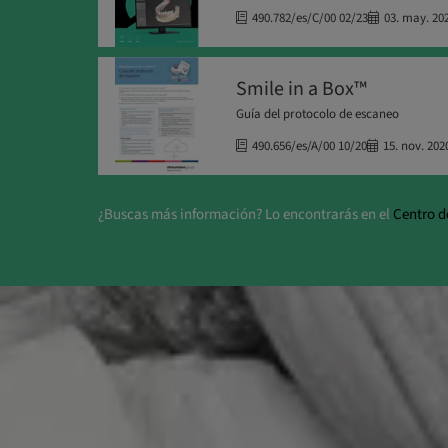
490.782/es/C/00 02/23
03. may. 20
Smile in a Box™
Guía del protocolo de escaneo
490.656/es/A/00 10/20
15. nov. 202
¿Buscas más información? Lo encontrarás en el
Centro d