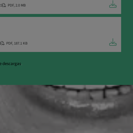
23
PDF
,
2.0 MB
0
PDF
,
187.1 KB
e descargas
.