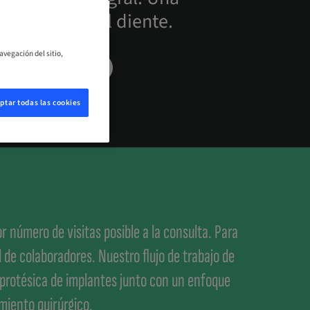
l inmediata del diente.
avegación del sitio,
CONTACTO
ptar todas las cookies
número de visitas posible a la consulta. Para
 de colaboradores. Nuestro flujo de trabajo de
n protésica de implantes junto con un enfoque
imiento quirúrgico.