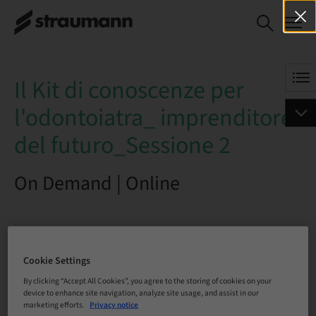
Il Kit di conoscenze per
BOOK NOW
l'odontoiatra_ imprenditore del
futuro_Sessione 2
Il Kit di conoscenze per
l'odontoiatra_ imprenditore
del futuro_Sessione 2
On Demand | Online
Status
bookable
Cookie Settings
By clicking “Accept All Cookies”, you agree to the storing of cookies on your
device to enhance site navigation, analyze site usage, and assist in our
marketing efforts.
Privacy notice
Registration deadline