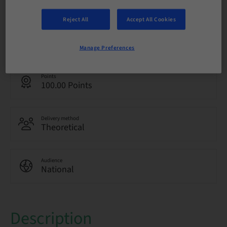
15. May 2044 (UTC+1)
Reject All
Accept All Cookies
Language
Italian
Manage Preferences
Points
100.00 Points
Delivery method
Theoretical
Audience
National
Description