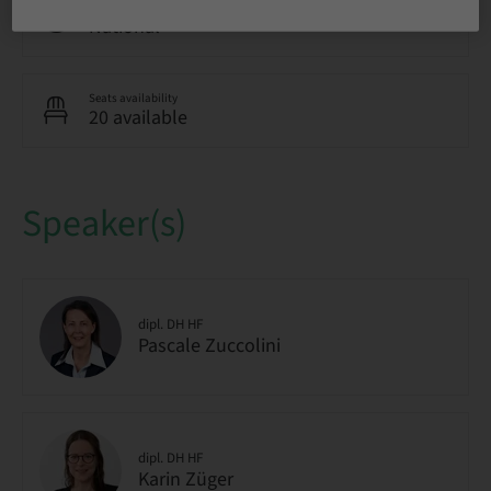
Audience
National
Seats availability
20 available
Speaker(s)
dipl. DH HF
Pascale Zuccolini
dipl. DH HF
Karin Züger