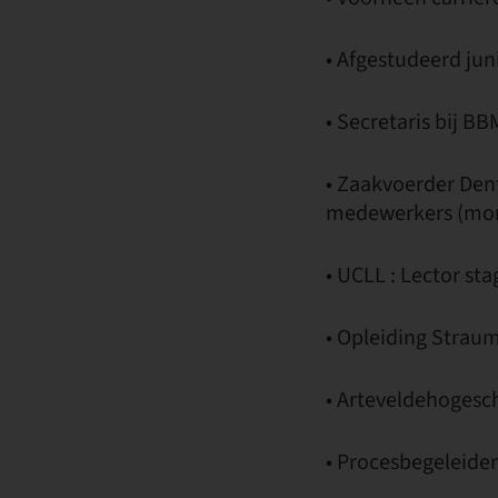
• Afgestudeerd jun
• Secretaris bij B
• Zaakvoerder Den
medewerkers (mon
• UCLL : Lector st
• Opleiding Strau
• Arteveldehogesc
• Procesbegeleide