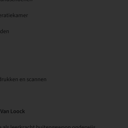
eratiekamer
iden
fdrukken en scannen
 Van Loock
e als leerkracht buitengewoon onderwijs