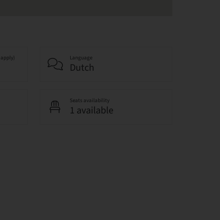
 apply)
Language
Dutch
Seats availability
1 available