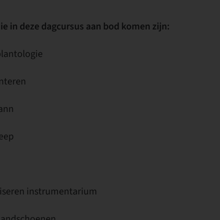
e in deze dagcursus aan bod komen zijn:
plantologie
anteren
mann
reep
iliseren instrumentarium
 handschoenen