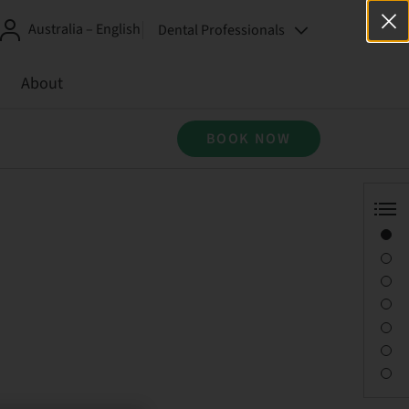
Australia – English
Dental Professionals
About
BOOK NOW
Overview
Speaker(s)
Description
Sessions
Journey & Venues
Contact person
Downloads