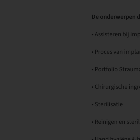
De onderwerpen di
• Assisteren bij im
• Proces van impl
• Portfolio Strau
• Chirurgische ing
• Sterilisatie
• Reinigen en ster
• Hand hygiëne &