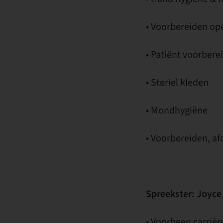
• Voorbereiden op
• Patiënt voorbere
• Steriel kleden
• Mondhygiëne
• Voorbereiden, a
Spreekster: Joyce
• Voorheen carrièr