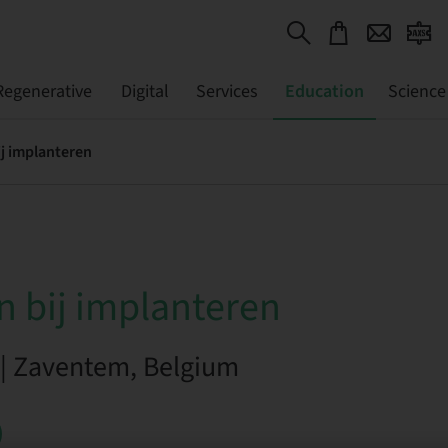
Regenerative
Digital
Services
Education
Science
ij implanteren
n bij implanteren
 | Zaventem, Belgium