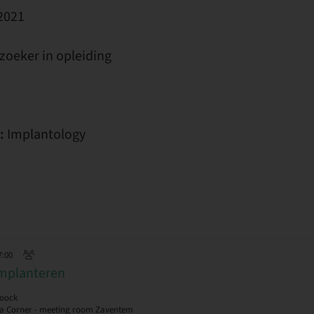
 2021
zoeker in opleiding
:
Implantology
7:00
 implanteren
Loock
a Corner - meeting room Zaventem