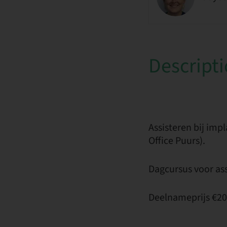
Descript
Assisteren bij im
Office Puurs).
Dagcursus voor ass
Deelnameprijs €200