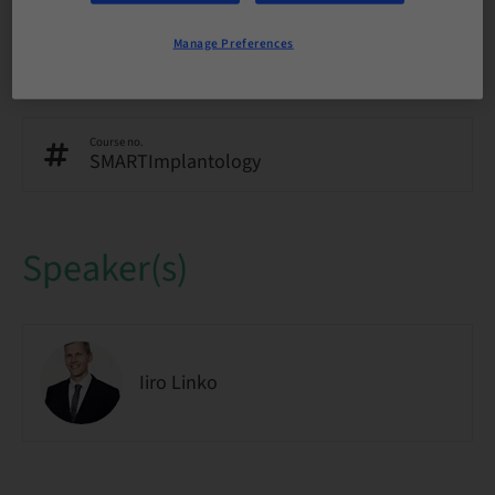
Manage Preferences
Audience
National
Course no.
SMARTImplantology
Speaker(s)
Iiro Linko