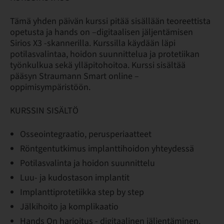
Tämä yhden päivän kurssi pitää sisällään teoreettista
opetusta ja hands on –digitaalisen jäljentämisen
Sirios X3 -skannerilla. Kurssilla käydään läpi
potilasvalintaa, hoidon suunnittelua ja protetiikan
työnkulkua sekä ylläpitohoitoa. Kurssi sisältää
pääsyn Straumann Smart online –
oppimisympäristöön.
KURSSIN SISÄLTÖ
Osseointegraatio, perusperiaatteet
Röntgentutkimus implanttihoidon yhteydessä
Potilasvalinta ja hoidon suunnittelu
Luu- ja kudostason implantit
Implanttiprotetiikka step by step
Jälkihoito ja komplikaatio
Hands On harjoitus - digitaalinen jäljentäminen.