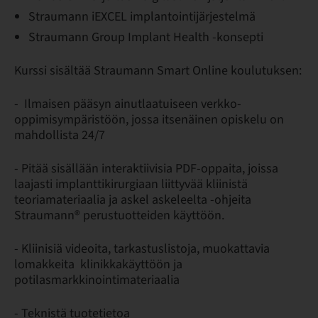
Straumann iEXCEL implantointijärjestelmä
Straumann Group Implant Health -konsepti
Kurssi sisältää Straumann Smart Online koulutuksen:
- Ilmaisen pääsyn ainutlaatuiseen verkko-
oppimisympäristöön, jossa itsenäinen opiskelu on
mahdollista 24/7
- Pitää sisällään interaktiivisia PDF-oppaita, joissa
laajasti implanttikirurgiaan liittyvää kliinistä
teoriamateriaalia ja askel askeleelta -ohjeita
Straumann® perustuotteiden käyttöön.
- Kliinisiä videoita, tarkastuslistoja, muokattavia
lomakkeita klinikkakäyttöön ja
potilasmarkkinointimateriaalia
- Teknistä tuotetietoa