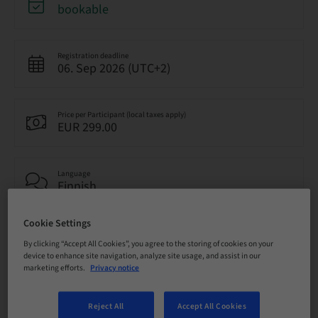
bookable
Registration deadline
06. Sep 2026 (UTC+2)
Price per Participant (local taxes apply)
EUR 299.00
Language
Finnish
Cookie Settings
Points
0.00 Points
By clicking “Accept All Cookies”, you agree to the storing of cookies on your
device to enhance site navigation, analyze site usage, and assist in our
marketing efforts.
Privacy notice
Delivery method
Theoretical
Reject All
Accept All Cookies