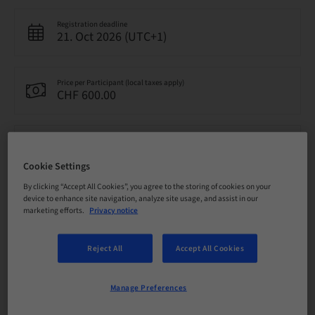
Registration deadline
21. Oct 2026 (UTC+1)
Price per Participant (local taxes apply)
CHF 600.00
Language
French
Cookie Settings
By clicking “Accept All Cookies”, you agree to the storing of cookies on your
device to enhance site navigation, analyze site usage, and assist in our
Points
7.00 Points
marketing efforts.
Privacy notice
Reject All
Accept All Cookies
Delivery method
Theoretical
Manage Preferences