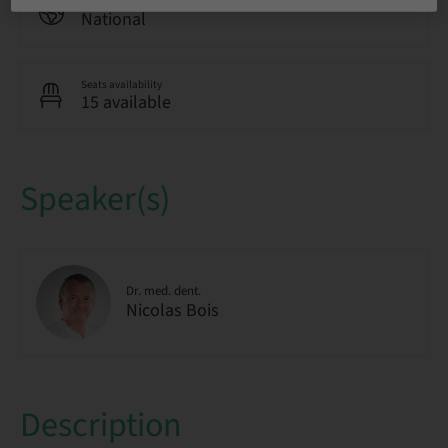
Audience
National
Seats availability
15 available
Speaker(s)
Dr. med. dent.
Nicolas Bois
Description