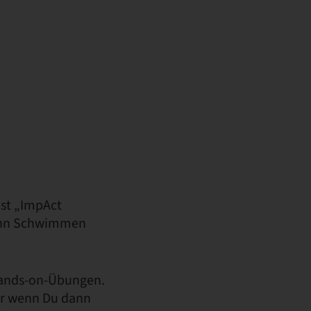
ist „ImpAct
 Denn Schwimmen
 Hands-on-Übungen.
ber wenn Du dann