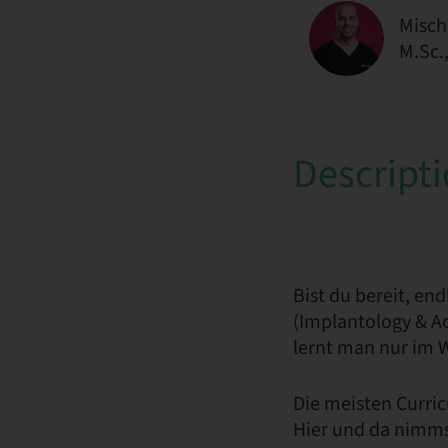
Misch
M.Sc.
Descript
Bist du bereit, en
(Implantology & A
lernt man nur im 
Die meisten Curri
Hier und da nimmst