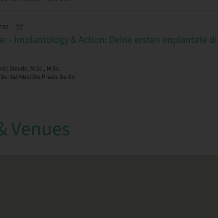
7:00
r - Implantology & Action: Deine ersten Implantate d
d Steude, M.Sc., M.Sc.
 Dental Hub/Die Praxis Berlin
& Venues