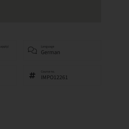
 apply)
Language
German
Course no.
IMPO12261