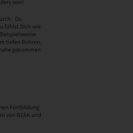
ders sein!
urch - Du
u fühlst Dich wie
. Beispielsweise
im tiefen Bohren.
zu nahe gekommen
chen Fortbildung
en von BZÄK und