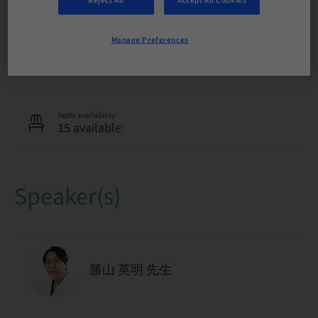
Reject All
Accept All Cookies
National
Manage Preferences
Course no.
Partner
Seats availability
15 available
Speaker(s)
勝山 英明 先生