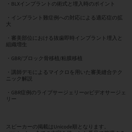
・BLXインプラントの術式と埋入時のポイント
・インプラント難症例への対応による適応症の拡
大
・審美部位における抜歯即時インプラント埋入と
組織増生
・GBR/ブロック骨移植/粘膜移植
・講師デモによるマイクロを用いた審美縫合テク
ニック解説
・GBR症例のライブサージェリーorビデオサージェ
リー
スピーカーの掲載はUnicode順となります。