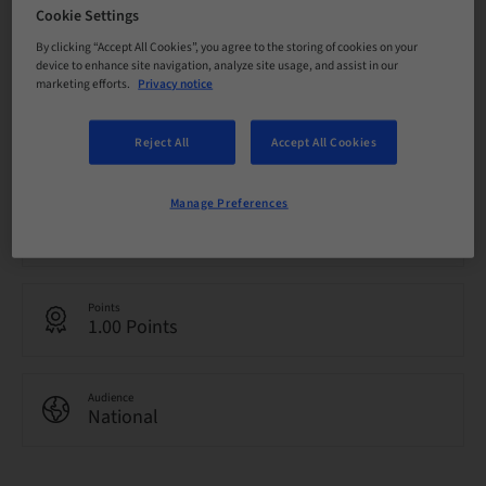
Cookie Settings
Status
By clicking “Accept All Cookies”, you agree to the storing of cookies on your
bookable
device to enhance site navigation, analyze site usage, and assist in our
marketing efforts.
Privacy notice
Registration deadline
Reject All
Accept All Cookies
05. May 2040 (UTC+1)
Manage Preferences
Language
Italian
Points
1.00 Points
Audience
National