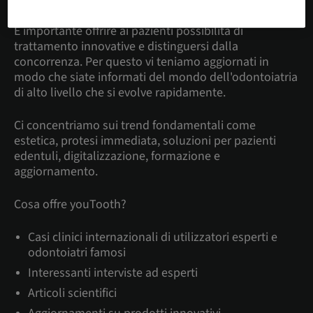
È importante offrire ai pazienti possibilità di
trattamento innovative e distinguersi dalla
concorrenza. Per questo vi teniamo aggiornati in
modo che siate informati del mondo dell'odontoiatria
di alto livello che si evolve rapidamente.
Ci concentriamo sui trend fondamentali come
estetica, protesi immediata, soluzioni per pazienti
edentuli, digitalizzazione, formazione e
aggiornamento.
Cosa offre youTooth?
Casi clinici internazionali di utilizzatori esperti e
odontoiatri famosi
Interessanti interviste ad esperti
Articoli scientifici