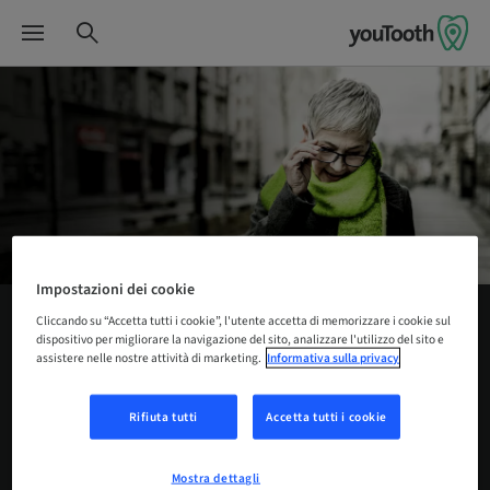
Impostazioni dei cookie
Cliccando su “Accetta tutti i cookie”, l'utente accetta di memorizzare i cookie sul
dispositivo per migliorare la navigazione del sito, analizzare l'utilizzo del sito e
Cos'è youTooth
assistere nelle nostre attività di marketing.
Informativa sulla privacy
The place to be in dentistry
Rifiuta tutti
Accetta tutti i cookie
L'odontoiatria moderna si evolve con velocità
Mostra dettagli
sorprendente e in costante aumento.