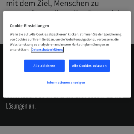
mit dem Ziel, Menschen zu
unterstützen, ihr volles Potenzial
zu entfalten.
Cookie-Einstellungen
Wenn Sie auf „Alle Cookies akzeptieren“ klicken, stimmen Sie der Speicherung
von Cookies auf Ihrem Gerät zu, um die Websitenavigation zu verbessern, die
Websitenutzung zu analysieren und unsere Marketingbemühungen zu
unterstützen.
Datenschutzerklärung
Wir stehen für Unternehmergeist und starke
Alle ablehnen
Alle Cookies zulassen
Marken.
Und bieten zukunftsorientierten
Informationen anzeigen
Zahnärzten*innen und Zahntechnikern*innen
innovative und kundenorientierte zahnmedizinische
Lösungen an.