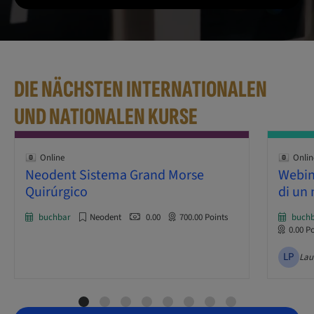
DIE NÄCHSTEN INTERNATIONALEN
UND NATIONALEN KURSE
Online
Onlin
Neodent Sistema Grand Morse
Webin
Quirúrgico
di un
buchbar
Neodent
0.00
700.00
Points
buch
0.00
Po
LP
Lau