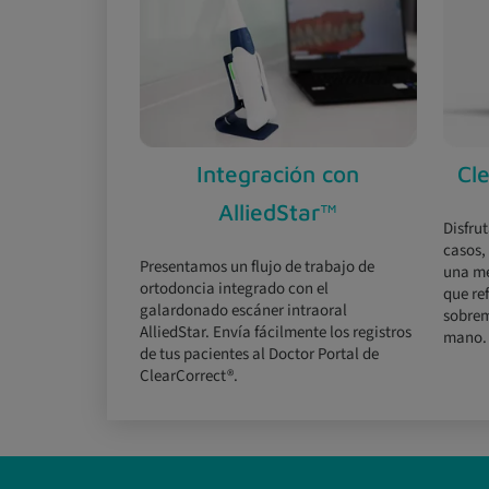
Integración con
Cl
AlliedStar™
Disfru
casos,
Presentamos un flujo de trabajo de
una me
ortodoncia integrado con el
que ref
galardonado escáner intraoral
sobrem
AlliedStar. Envía fácilmente los registros
mano.
de tus pacientes al Doctor Portal de
ClearCorrect®.