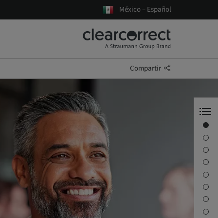
México – Español
Compartir
Introducción
Visión general de la actualización
Webinar
Escáneres intraorales
Sync App
Doctor Portal
ClearPilot
Introducción