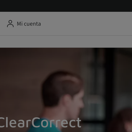
Mi cuenta
ClearCorrect