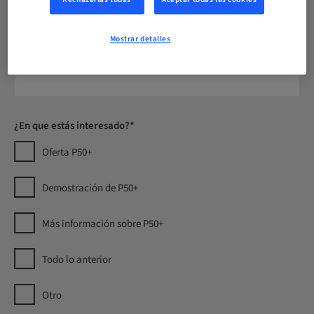
Rechazarlas todas
Aceptar todas las cookies
Mostrar detalles
Número de teléfono
¿En que estás interesado?*
Oferta P50+
Demostración de P50+
Más información sobre P50+
Todo lo anterior
Otro