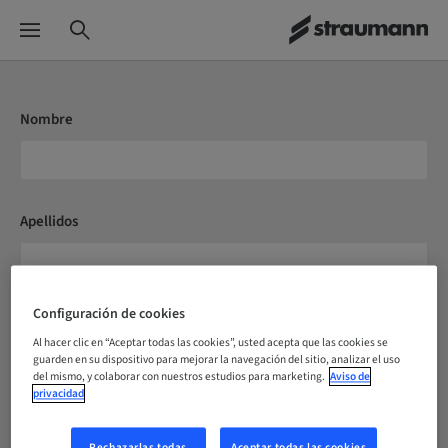
Nombre
Apellidos
Configuración de cookies
Correo electrónico*
Al hacer clic en “Aceptar todas las cookies”, usted acepta que las cookies se
guarden en su dispositivo para mejorar la navegación del sitio, analizar el uso
del mismo, y colaborar con nuestros estudios para marketing.
Aviso de
privacidad
País / Región*