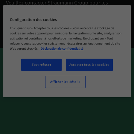
Veuillez contacter Straumann Group pour les
relations avec les investisseurs et les médias, les
positions ouvertes et les contacts de développement
Configuration des cookies
d’entreprise :
www.straumann-group.com
En cliquant sur « Accepter tous les cookies », vous acceptez le stockage de
cookies sur votre appareil pour améliorer la navigation sur le site, analyser son
utilisation et contribuer à nos efforts de marketing. En cliquant sur « Tout
refuser », seuls les cookies strictement nécessaires au fonctionnement du site
Web seront stockés.
Déclaration de confidentialité
Tout refuser
Accepter tous les cookies
Afficher les détails