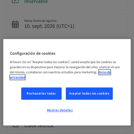
reservable
Fecha límite de registro
10. sept. 2026 (UTC+1)
Precio por participante (se aplican impuestos locales)
EUR 1000.00
Configuración de cookies
Al hacer clic en “Aceptar todas las cookies”, usted acepta que las cookies se
guarden en su dispositivo para mejorar la navegación del sitio, analizar el uso
Idioma
del mismo, y colaborar con nuestros estudios para marketing.
Aviso de
Francés
privacidad
Rechazarlas todas
Aceptar todas las cookies
Puntos
0.00 Puntos
Mostrar detalles
Método de entrega
Clase teórica