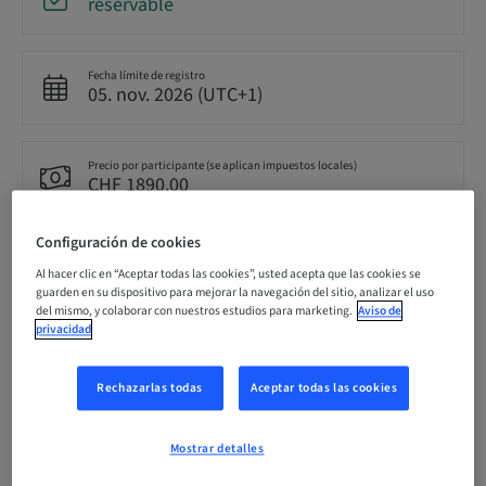
reservable
Fecha límite de registro
05. nov. 2026 (UTC+1)
Precio por participante (se aplican impuestos locales)
CHF 1890.00
Configuración de cookies
Idioma
Alemán
Al hacer clic en “Aceptar todas las cookies”, usted acepta que las cookies se
guarden en su dispositivo para mejorar la navegación del sitio, analizar el uso
del mismo, y colaborar con nuestros estudios para marketing.
Aviso de
privacidad
Puntos
12.00 Puntos
Rechazarlas todas
Aceptar todas las cookies
Público
Mostrar detalles
nacional