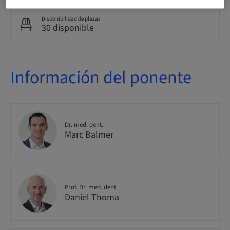
Disponibilidad de plazas
30 disponible
Información del ponente
Dr. med. dent.
Marc Balmer
Prof. Dr. med. dent.
Daniel Thoma