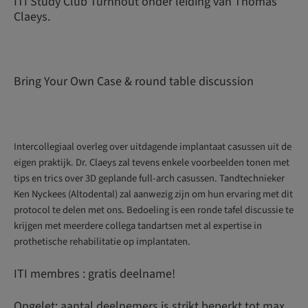
ITI Study Club Turnhout onder leiding van Thomas
Claeys.
Bring Your Own Case & round table discussion
Intercollegiaal overleg over uitdagende implantaat casussen uit de
eigen praktijk. Dr. Claeys zal tevens enkele voorbeelden tonen met
tips en trics over 3D geplande full-arch casussen. Tandtechnieker
Ken Nyckees (Altodental) zal aanwezig zijn om hun ervaring met dit
protocol te delen met ons. Bedoeling is een ronde tafel discussie te
krijgen met meerdere collega tandartsen met al expertise in
prothetische rehabilitatie op implantaten.
ITI membres : gratis deelname!
Opgelet: aantal deelnemers is strikt beperkt tot max