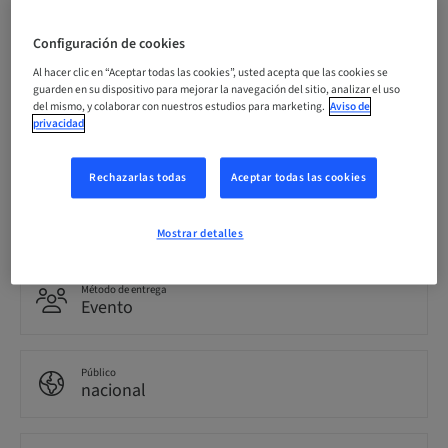
Precio por participante (se aplican impuestos locales)
Configuración de cookies
EUR 100.00
Al hacer clic en “Aceptar todas las cookies”, usted acepta que las cookies se
guarden en su dispositivo para mejorar la navegación del sitio, analizar el uso
del mismo, y colaborar con nuestros estudios para marketing.
Aviso de
privacidad
Idioma
Neerlandés
Rechazarlas todas
Aceptar todas las cookies
Puntos
0.00 Puntos
Mostrar detalles
Método de entrega
Evento
Público
nacional