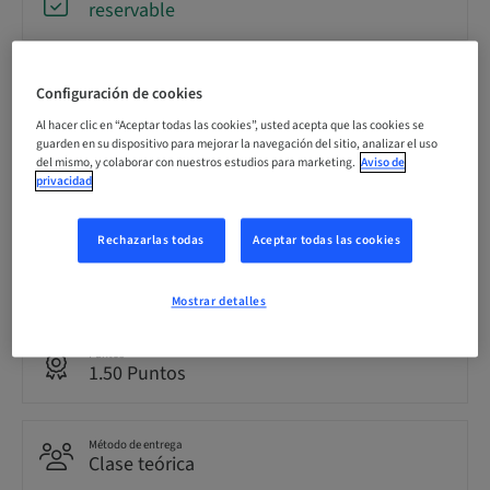
reservable
Fecha límite de registro
Configuración de cookies
13. oct. 2026 (UTC+1)
Al hacer clic en “Aceptar todas las cookies”, usted acepta que las cookies se
guarden en su dispositivo para mejorar la navegación del sitio, analizar el uso
del mismo, y colaborar con nuestros estudios para marketing.
Aviso de
Precio por participante (se aplican impuestos locales)
privacidad
CHF 0.00
Rechazarlas todas
Aceptar todas las cookies
Idioma
Alemán
Mostrar detalles
Puntos
1.50 Puntos
Método de entrega
Clase teórica