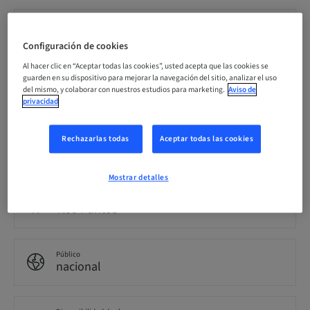
Fecha límite de registro
03. nov. 2026 (UTC+1)
Configuración de cookies
Al hacer clic en “Aceptar todas las cookies”, usted acepta que las cookies se
guarden en su dispositivo para mejorar la navegación del sitio, analizar el uso
Precio por participante (se aplican impuestos locales)
del mismo, y colaborar con nuestros estudios para marketing.
Aviso de
CHF 900.00
privacidad
Rechazarlas todas
Aceptar todas las cookies
Idioma
Francés
Mostrar detalles
Puntos
7.00 Puntos
Público
nacional