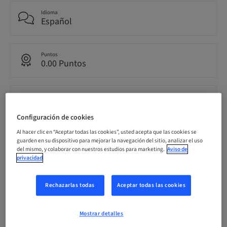
Idioma
Español
Puntos
0.00 Puntos
Público
nacional
Configuración de cookies
Al hacer clic en “Aceptar todas las cookies”, usted acepta que las cookies se
guarden en su dispositivo para mejorar la navegación del sitio, analizar el uso
Información del ponente
del mismo, y colaborar con nuestros estudios para marketing.
Aviso de
privacidad
Rechazarlas todas
Aceptar todas las cookies
Dr.
Francisco Carroquino
Mostrar detalles