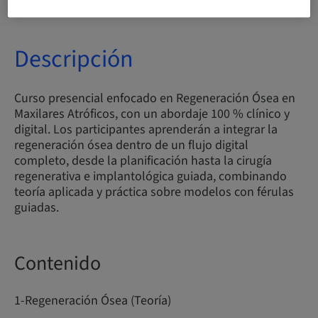
Descripción
Curso presencial enfocado en Regeneración Ósea en
Maxilares Atróficos, con un abordaje 100 % clínico y
digital. Los participantes aprenderán a integrar la
regeneración ósea dentro de un flujo digital
completo, desde la planificación hasta la cirugía
regenerativa e implantológica guiada, combinando
teoría aplicada y práctica sobre modelos con férulas
guiadas.
Contenido
1-Regeneración Ósea (Teoría)