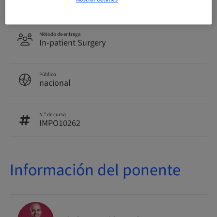
25.00 Puntos
Método de entrega
In-patient Surgery
Público
nacional
N.º de curso
IMPO10262
Información del ponente