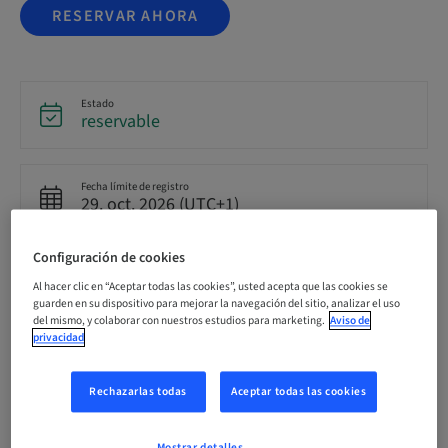
RESERVAR AHORA
Estado
reservable
Fecha límite de registro
29. oct. 2026 (UTC+1)
Configuración de cookies
Precio por participante (se aplican impuestos locales)
EUR 3950.00
Al hacer clic en “Aceptar todas las cookies”, usted acepta que las cookies se
guarden en su dispositivo para mejorar la navegación del sitio, analizar el uso
del mismo, y colaborar con nuestros estudios para marketing.
Aviso de
privacidad
Idioma
Alemán
Rechazarlas todas
Aceptar todas las cookies
Puntos
Mostrar detalles